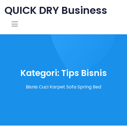
QUICK DRY Business
Kategori: Tips Bisnis
Bisnis Cuci Karpet Sofa Spring Bed