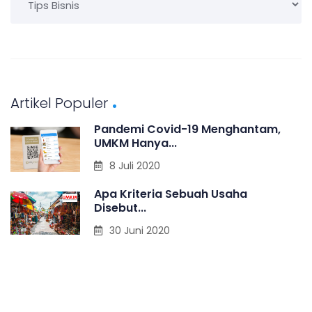
a
t
e
g
Artikel Populer
o
Pandemi Covid-19 Menghantam,
r
UMKM Hanya...
i
8 Juli 2020
Apa Kriteria Sebuah Usaha
Disebut...
30 Juni 2020