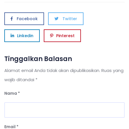
A
b
dI
p
o
n
p
o
Facebook
Twitter
k
Linkedin
Pinterest
Tinggalkan Balasan
Alamat email Anda tidak akan dipublikasikan.
Ruas yang
wajib ditandai
*
Nama
*
Email
*