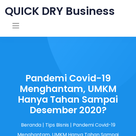
QUICK DRY Business
Pandemi Covid-19
Menghantam, UMKM
Hanya Tahan Sampai
Desember 2020?
Beranda
|
Tips Bisnis
|
Pandemi Covid-19
Menghantam, UMKM Hanya Tahan Sampai