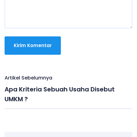
N
Artikel Sebelumnya
a
Apa Kriteria Sebuah Usaha Disebut
UMKM ?
v
i
g