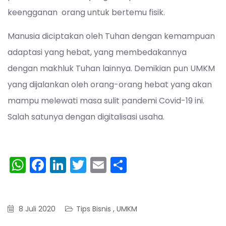
keengganan orang untuk bertemu fisik.
Manusia diciptakan oleh Tuhan dengan kemampuan
adaptasi yang hebat, yang membedakannya
dengan makhluk Tuhan lainnya. Demikian pun UMKM
yang dijalankan oleh orang-orang hebat yang akan
mampu melewati masa sulit pandemi Covid-19 ini.
Salah satunya dengan digitalisasi usaha.
W
F
Li
T
E
S
h
a
n
w
m
h
a
c
k
itt
ai
ar
ts
e
e
er
l
e
8 Juli 2020
Tips Bisnis
,
UMKM