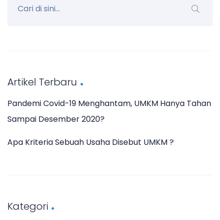
a
s
i
p
Artikel Terbaru
o
s
Pandemi Covid-19 Menghantam, UMKM Hanya Tahan
Sampai Desember 2020?
Apa Kriteria Sebuah Usaha Disebut UMKM ?
Kategori