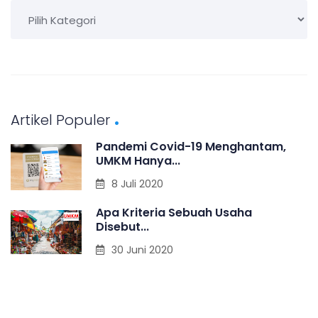
K
a
t
e
g
Artikel Populer
o
Pandemi Covid-19 Menghantam,
r
UMKM Hanya...
i
8 Juli 2020
Apa Kriteria Sebuah Usaha
Disebut...
30 Juni 2020